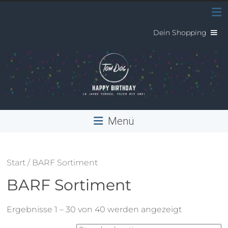
Skip
to
content
Dein Shopping
TomDog
Menü
Hundetagesstätte
&
Pension
Start
/ BARF Sortiment
BARF Sortiment
Ergebnisse 1 – 30 von 40 werden angezeigt