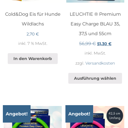
Cold&Dog Eis für Hunde
LEUCHTIE ® Premium
Wildlachs
Easy Charge BLAU 35,
37,5 und 55cm
2,70
€
56,99
€
inkl. 7 % MwSt.
Ursprünglicher
Aktuelle
51,30
€
Preis
Preis
inkl. MwSt.
war:
ist:
In den Warenkorb
56,99 €
51,30 €.
zzgl.
Versandkosten
Di
Pr
Ausführung wählen
we
me
Va
auf
Di
Op
Angebot!
Angebot!
kö
au