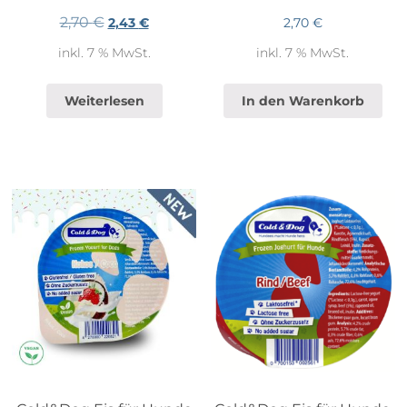
2,70
€
Ursprünglicher
Aktueller
2,43
€
2,70
€
Preis
Preis
inkl. 7 % MwSt.
inkl. 7 % MwSt.
war:
ist:
2,70 €
2,43 €.
Weiterlesen
In den Warenkorb