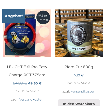
auf.
Die
Optionen
Angebot!
können
auf
der
Produktseite
gewählt
werden
LEUCHTIE ® Pro Easy
Pferd Pur 800g
Charge ROT 37,5cm
7,10
€
54,99
€
inkl. 7 % MwSt.
Ursprünglicher
Aktueller
49,50
€
Preis
Preis
inkl. 19 % MwSt.
zzgl.
Versandkosten
war:
ist:
54,99 €
49,50 €.
zzgl.
Versandkosten
In den Warenkorb