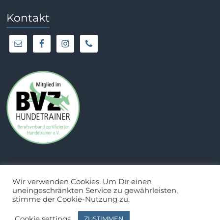
Kontakt
Wir verwenden Cookies. Um Dir einen
uneingeschränkten Service zu gewährleisten,
stimme der Cookie-Nutzung zu.
Cookie settings
ZUSTIMMEN