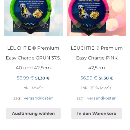
de
Pr
ge
we
LEUCHTIE ® Premium
LEUCHTIE ® Premium
Easy Charge GRÜN 37,5,
Easy Charge PINK
40 und 42,5cm
42,5cm
56,99
€
56,99
€
Ursprünglicher
Aktueller
Ursprünglicher
Aktuelle
51,30
€
51,30
€
Preis
Preis
Preis
Preis
inkl. MwSt.
inkl. 19 % MwSt.
war:
ist:
war:
ist:
56,99 €
51,30 €.
56,99 €
51,30 €.
zzgl.
Versandkosten
zzgl.
Versandkosten
Dieses
Produkt
Ausführung wählen
In den Warenkorb
weist
mehrere
Varianten