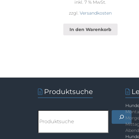
inkl. 7 % MwSt.
zzgl.
Versandkosten
In den Warenkorb
Produktsuche
L
Hunde
Monta
Suchen
Morge
Mittag
Abends
Hunde