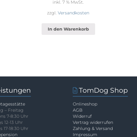
inkl. 7 % MwSt.
zzgl.
Versandkosten
In den Warenkorb
eistungen
TomDog Shop
tagesstätte
Onlineshop
g – Freitag
AGB
ns 7-8:30 Uhr
Widerruf
s 12-13 Uhr
Vertrag widerrufen
 17-18:30 Uhr
Zahlung & Versand
pension
Impressum