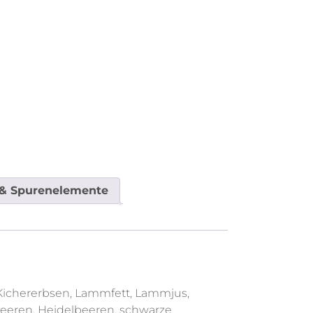
 & Spurenelemente
), Kichererbsen, Lammfett, Lammjus,
beeren, Heidelbeeren, schwarze