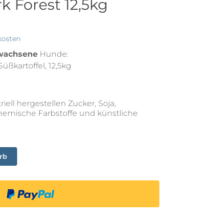
k Forest 12,5kg
kosten
wachsene
Hunde:
üßkartoffel, 12,5kg
iell hergestellen Zucker, Soja,
hemische Farbstoffe und künstliche
rb