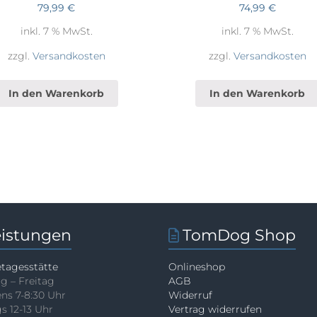
79,99
€
74,99
€
inkl. 7 % MwSt.
inkl. 7 % MwSt.
zzgl.
Versandkosten
zzgl.
Versandkosten
In den Warenkorb
In den Warenkorb
eistungen
TomDog Shop
tagesstätte
Onlineshop
g – Freitag
AGB
ns 7-8:30 Uhr
Widerruf
s 12-13 Uhr
Vertrag widerrufen