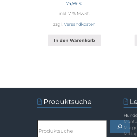
74,99
€
inkl. 7 % MwSt.
zzgl.
Versandkosten
In den Warenkorb
Produktsuche
L
Hunde
Monta
Suchen
Morge
Mittag