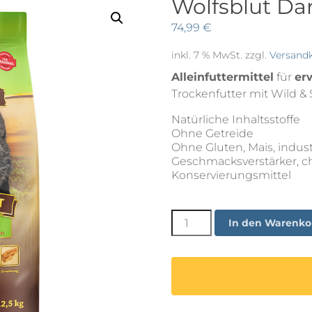
Wolfsblut Dar
74,99
€
inkl. 7 % MwSt.
zzgl.
Versand
Alleinfuttermittel
für
er
Trockenfutter mit Wild & S
Natürliche Inhaltsstoffe
Ohne Getreide
Ohne Gluten, Mais, industr
Geschmacksverstärker, c
Konservierungsmittel
Wolfsblut
In den Warenko
Dark
Forest
12,5kg
Menge