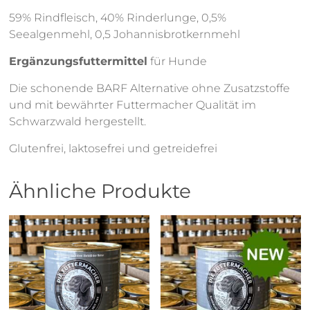
59% Rindfleisch, 40% Rinderlunge, 0,5%
Seealgenmehl, 0,5 Johannisbrotkernmehl
Ergänzungsfuttermittel
für Hunde
Die schonende BARF Alternative ohne Zusatzstoffe
und mit bewährter Futtermacher Qualität im
Schwarzwald hergestellt.
Glutenfrei, laktosefrei und getreidefrei
Ähnliche Produkte