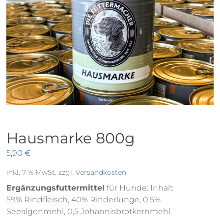
Hausmarke 800g
5,90
€
inkl. 7 % MwSt.
zzgl.
Versandkosten
Ergänzungsfuttermittel
für Hunde: Inhalt
59% Rindfleisch, 40% Rinderlunge, 0,5%
Seealgenmehl, 0,5 Johannisbrotkernmehl