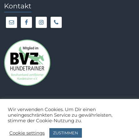
Kontakt
Wir verwenden Cookies. Um Dir einen
uneingeschränkten Service zu gewährleisten,
stimme der Cookie-Nutzung zu.
Cookie settings
ZUSTIMMEN
Copyright © TomDog