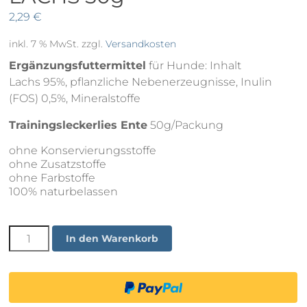
2,29
€
inkl. 7 % MwSt.
zzgl.
Versandkosten
Ergänzungsfuttermittel
für Hunde: Inhalt
Lachs 95%, pflanzliche Nebenerzeugnisse, Inulin
(FOS) 0,5%, Mineralstoffe
Trainingsleckerlies Ente
50g/Packung
ohne Konservierungsstoffe
ohne Zusatzstoffe
ohne Farbstoffe
100% naturbelassen
Dr.
In den Warenkorb
Clauders
Trainee
MINI
LACHS
50g