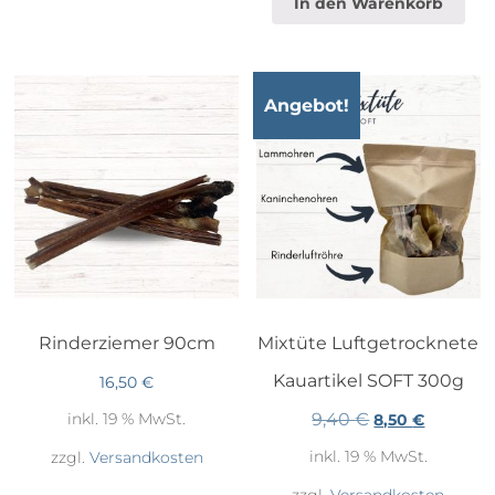
In den Warenkorb
Angebot!
Rinderziemer 90cm
Mixtüte Luftgetrocknete
Kauartikel SOFT 300g
16,50
€
9,40
€
inkl. 19 % MwSt.
Ursprünglicher
Aktueller
8,50
€
Preis
Preis
inkl. 19 % MwSt.
zzgl.
Versandkosten
war:
ist:
9,40 €
8,50 €.