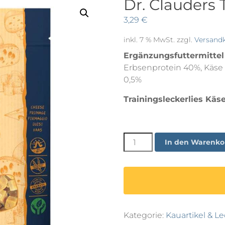
Dr. Clauders 
3,29
€
inkl. 7 % MwSt.
zzgl.
Versand
Ergänzungsfuttermittel
Erbsenprotein 40%, Käse 23
0,5%
Trainingsleckerlies Käs
Dr.
In den Warenko
Clauders
Trainee
Käse
80g
Menge
Kategorie:
Kauartikel & Le