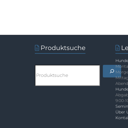
Produktsuche
L
Hunde
Monta
Suchen
Morge
Mittag
Abends
Hunde
Abgab
9:00-
Semin
Über 
Konta