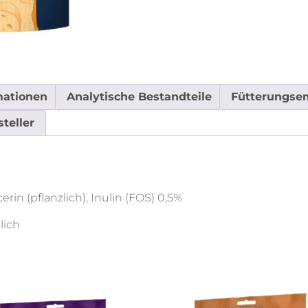
mationen
Analytische Bestandteile
Fütterungse
steller
in (pflanzlich), Inulin (FOS) 0,5%
lich