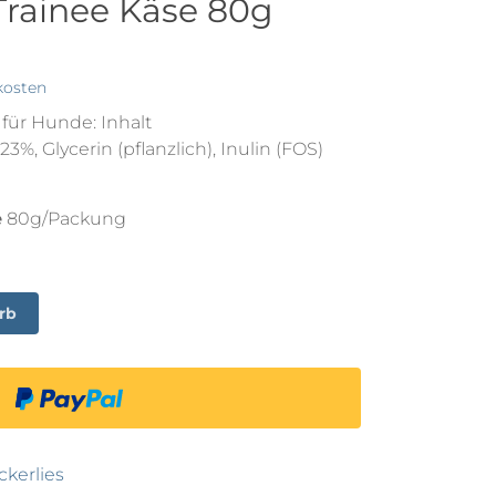
Trainee Käse 80g
kosten
für Hunde: Inhalt
%, Glycerin (pflanzlich), Inulin (FOS)
e
80g/Packung
rb
ckerlies