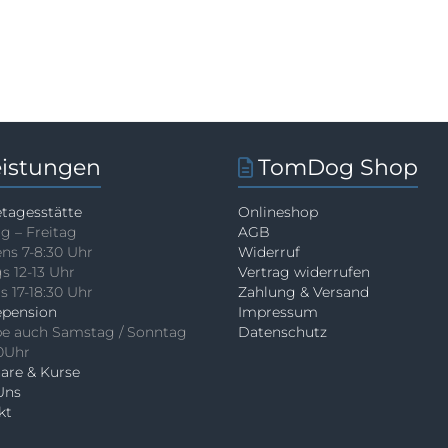
eistungen
TomDog Shop
tagesstätte
Onlineshop
g – Freitag
AGB
ns 7-8:30 Uhr
Widerruf
s 12-13 Uhr
Vertrag widerrufen
 17-18:30 Uhr
Zahlung & Versand
pension
Impressum
e auch Samstag / Sonntag
Datenschutz
10Uhr
are & Kurse
Uns
kt