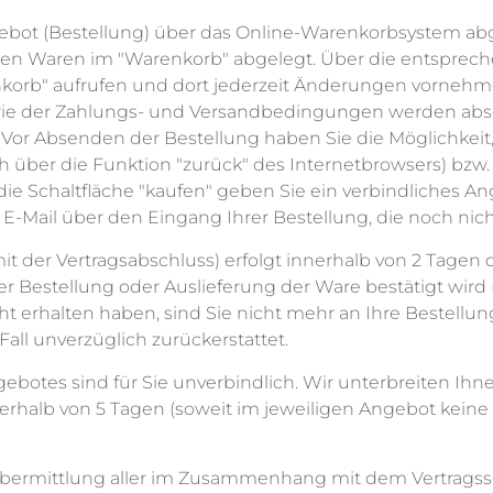
ngebot (Bestellung) über das Online-Warenkorbsystem a
en Waren im "Warenkorb" abgelegt. Über die entspreche
nkorb" aufrufen und dort jederzeit Änderungen vornehme
wie der Zahlungs- und Versandbedingungen werden absc
. Vor Absenden der Bestellung haben Sie die Möglichkeit
 über die Funktion "zurück" des Internetbrowsers) bzw.
e Schaltfläche "kaufen" geben Sie ein verbindliches An
E-Mail über den Eingang Ihrer Bestellung, die noch nich
der Vertragsabschluss) erfolgt innerhalb von 2 Tagen du
er Bestellung oder Auslieferung der Ware bestätigt wird 
ht erhalten haben, sind Sie nicht mehr an Ihre Bestell
all unverzüglich zurückerstattet.
ngebotes sind für Sie unverbindlich. Wir unterbreiten Ihn
innerhalb von 5 Tagen (soweit im jeweiligen Angebot kei
Übermittlung aller im Zusammenhang mit dem Vertragssc