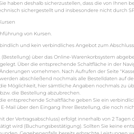
. Sie haben deshalb sicherzustellen, dass die von Ihnen b
technisch sichergestellt und insbesondere nicht durch SP
Kursen
rchführung von Kursen.
bindlich und kein verbindliches Angebot zum Abschluss 
ot (Bestellung) über das Online-Warenkorbsystem abgeb
elegt. Über die entsprechende Schaltfläche in der Navi
t Änderungen vornehmen. Nach Aufrufen der Seite "Kass
rden abschließend nochmals alle Bestelldaten auf der 
ie Möglichkeit, hier sämtliche Angaben nochmals zu üb
 bzw. die Bestellung abzubrechen.
ie entsprechende Schaltfläche geben Sie ein verbindlic
E-Mail über den Eingang Ihrer Bestellung, die noch nich
der Vertragsabschluss) erfolgt innerhalb von 2 Tagen du
tätigt wird (Buchungsbestätigung). Sollten Sie keine en
bunden. Gegebenenfalls bereits erbrachte Leistungen we