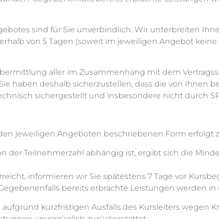
ngebotes sind für Sie unverbindlich. Wir unterbreiten Ihn
innerhalb von 5 Tagen (soweit im jeweiligen Angebot kei
Übermittlung aller im Zusammenhang mit dem Vertragssc
. Sie haben deshalb sicherzustellen, dass die von Ihnen b
technisch sichergestellt und insbesondere nicht durch SP
n den jeweiligen Angeboten beschriebenen Form erfolgt 
on der Teilnehmerzahl abhängig ist, ergibt sich die Min
eicht, informieren wir Sie spätestens 7 Tage vor Kursbegi
Gegebenenfalls bereits erbrachte Leistungen werden in d
g aufgrund kurzfristigen Ausfalls des Kursleiters wegen 
stungen unverzüglich zurückerstattet.